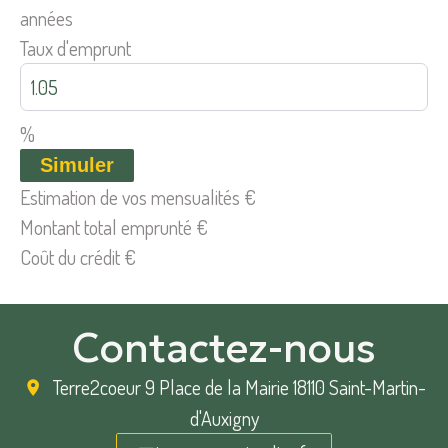
années
Taux d'emprunt
%
Simuler
Estimation de vos mensualités
€
Montant total emprunté
€
Coût du crédit
€
Contactez-nous
Terre2coeur
9 Place de la Mairie 18110 Saint-Martin-
d'Auxigny