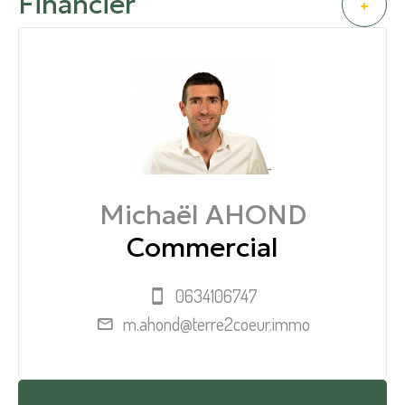
Financier
+
Michaël AHOND
Commercial
0634106747
m.ahond@terre2coeur.immo