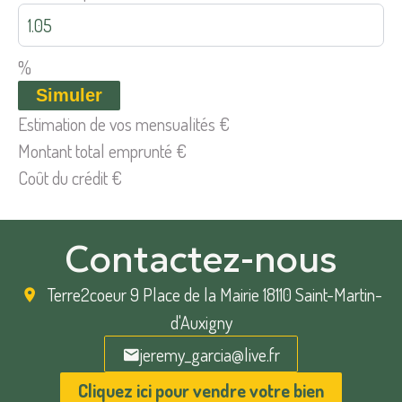
%
Simuler
Estimation de vos mensualités
€
Montant total emprunté
€
Coût du crédit
€
Contactez-nous
Terre2coeur
9 Place de la Mairie 18110 Saint-Martin-
d'Auxigny
jeremy_garcia@live.fr
Cliquez ici pour vendre votre bien