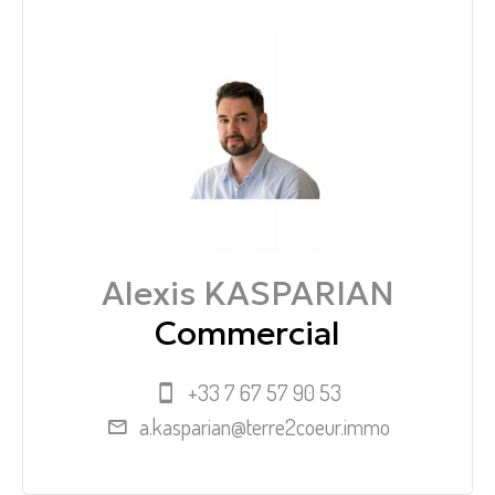
Alexis KASPARIAN
Commercial
+33 7 67 57 90 53
a.kasparian@terre2coeur.immo