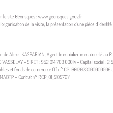
r le site Géorisques : www.georisques.gouv.fr
l'organisation de la visite, la présentation d'une pièce d'ident
iale de Alexis KASPARIAN, Agent Immobilier, immatriculé au R
 VASSELAY - SIRET : 952 914 703 00014 - Capital social : 2 
mmeubles et fonds de commerce (T) n° CPI18012023000000006 d
N-SMABTP – Contrat n° RCP_01_510576Y