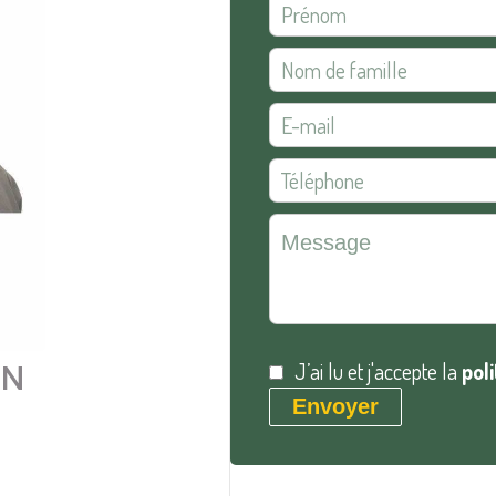
J’ai lu et j'accepte la
pol
AN
Envoyer