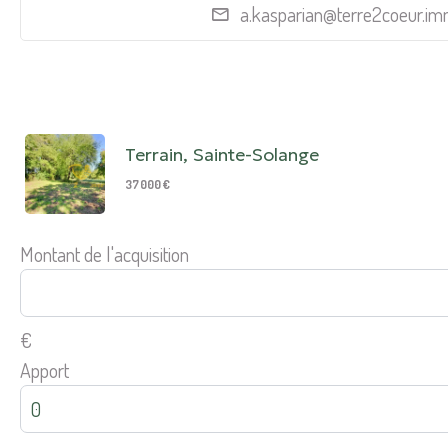
a.kasparian@terre2coeur.i
Terrain, Sainte-Solange
37 000 €
Montant de l'acquisition
€
Apport