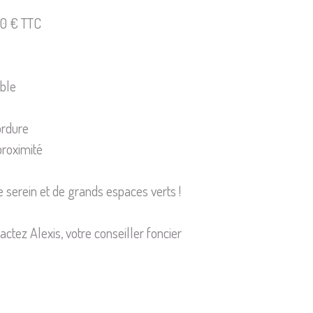
00 € TTC
mble
bordure
roximité
e serein et de grands espaces verts !
actez Alexis, votre conseiller foncier