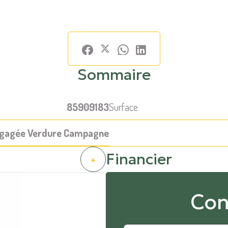
Sommaire
85909183
Surface
gagée Verdure Campagne
Financier
+
Con