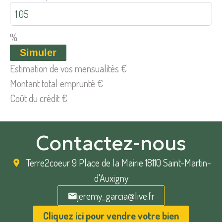
%
Simuler
Estimation de vos mensualités
€
Montant total emprunté
€
Coût du crédit
€
Contactez-nous
Terre2coeur
9 Place de la Mairie 18110 Saint-Martin-
d'Auxigny
jeremy_garcia@live.fr
Cliquez ici pour vendre votre bien