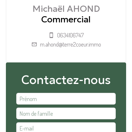
Michaël AHOND
Commercial
0634106747
m.ahond@terre2coeur.immo
Contactez-nous